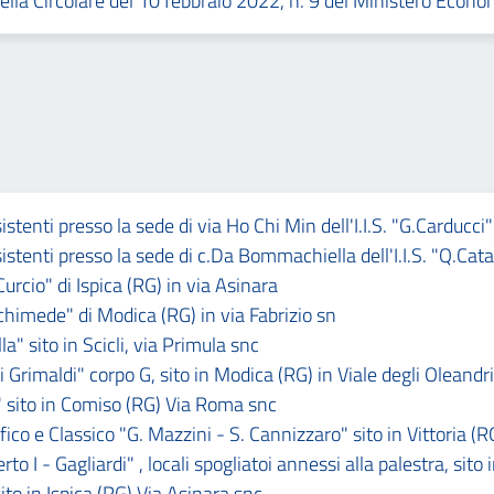
lla Circolare del 10 febbraio 2022, n. 9 del Ministero Econo
sistenti presso la sede di via Ho Chi Min dell'I.I.S. "G.Carducci
sistenti presso la sede di c.Da Bommachiella dell'I.I.S. "Q.Catau
Curcio" di Ispica (RG) in via Asinara
rchimede" di Modica (RG) in via Fabrizio sn
a" sito in Scicli, via Primula snc
 Grimaldi" corpo G, sito in Modica (RG) in Viale degli Oleandri
" sito in Comiso (RG) Via Roma snc
ico e Classico "G. Mazzini - S. Cannizzaro" sito in Vittoria (R
o I - Gagliardi" , locali spogliatoi annessi alla palestra, sito
ito in Ispica (RG) Via Asinara snc