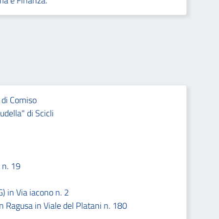
ma e Finanza.
" di Comiso
della" di Scicli
 n. 19
G) in Via iacono n. 2
 in Ragusa in Viale del Platani n. 180