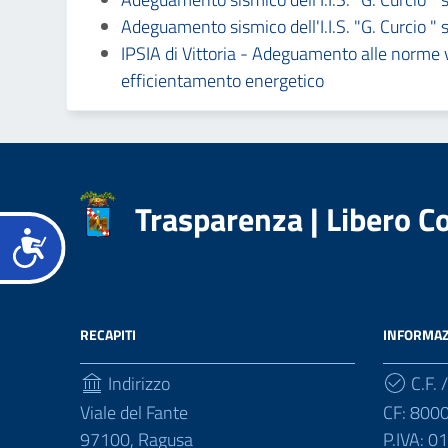
accessibilità.
Adeguamento sismico dell'I.I.S. "G. Curcio " s
IPSIA di Vittoria - Adeguamento alle norme vi
efficientamento energetico
Trasparenza | Libero 
Accessibilità
RECAPITI
INFORMAZ
Indirizzo
C.F. /
Viale del Fante
CF: 800
97100, Ragusa
P.IVA: 