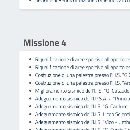
Sezione di Rendicontazione come indicato ne
ai
non
vedenti
che
utilizzano
Missione 4
uno
screen
Riqualificazione di aree sportive all'aperto e
reader;
Riqualificazione di aree sportive all'aperto e
Premi
Costruzione di una palestra presso l'I.I.S. "G.
Control-
Costruzione di una palestra presso l'I.I.S. "A
F10
Miglioramento sismico dell'I.I.S. "Q. Cataudell
per
Adeguamento sismico dell'I.P.S.A.R. "Principi
aprire
Adeguamento sismico dell'I.I.S. "G. Carducci
un
Adeguamento sismico dell'I.I.S. Liceo Scientif
menu
Adeguamento sismico dell'I.I.S. "Vico - Umbert
di
Adeguamento sismico dell'I.I.S. "G. Curcio " s