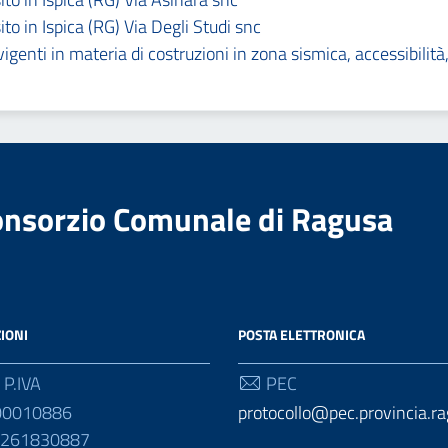
ito in Ispica (RG) Via Degli Studi snc
genti in materia di costruzioni in zona sismica, accessibilit
Consorzio Comunale di Ragusa
IONI
POSTA ELETTRONICA
 P.IVA
PEC
00010886
protocollo@pec.provincia.ra
01261830887