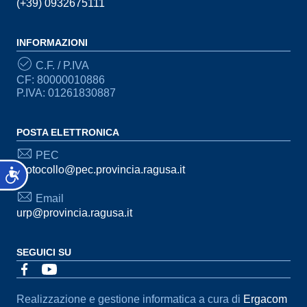
(+39) 0932675111
INFORMAZIONI
C.F. / P.IVA
CF: 80000010886
P.IVA: 01261830887
POSTA ELETTRONICA
PEC
protocollo@pec.provincia.ragusa.it
Accessibilità
Email
urp@provincia.ragusa.it
SEGUICI SU
Sezione Link Utili
Realizzazione e gestione informatica a cura di
Ergacom