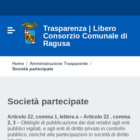
Vai ai contenuti
Nota:
Vai al menu di navigazione
questo
Vai al footer
sito
Web
include
Trasparenza | Libero
Attiva / disattiva la navigazione
un
Consorzio Comunale di
sistema
Ragusa
di
accessibilità.
Home
/
Amministrazione Trasparente
/
Società partecipate
Società partecipate
Articolo 22, comma 1, lettera a – Articolo 22 , comma
2, 3
– Obblighi di pubblicazione dei dati relativi agli enti
pubblici vigilati, e agli enti di diritto privato in controllo
pubblico, nonché alle partecipazioni in società di diritto