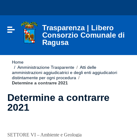
Vai ai contenuti
Nota:
Vai al menu di navigazione
questo
Vai al footer
sito
Web
include
Trasparenza | Libero
Attiva / disattiva la navigazione
un
Consorzio Comunale di
sistema
Ragusa
di
accessibilità.
Home
/
Amministrazione Trasparente
/
Atti delle
amministrazioni aggiudicatrici e degli enti aggiudicatori
distintamente per ogni procedura
/
Determine a contrarre 2021
Determine a contrarre
2021
SETTORE VI – Ambiente e Geologia