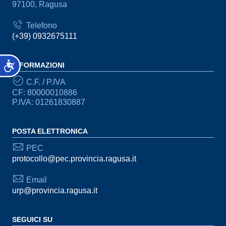
97100, Ragusa
Telefono
(+39) 0932675111
Accessibilità
INFORMAZIONI
C.F. / P.IVA
CF: 80000010886
P.IVA: 01261830887
POSTA ELETTRONICA
PEC
protocollo@pec.provincia.ragusa.it
Email
urp@provincia.ragusa.it
SEGUICI SU