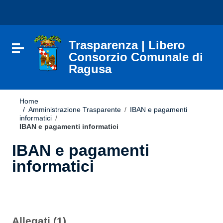
Vai ai contenuti
Nota:
Vai al menu di navigazione
questo
Vai al footer
sito
Web
include
Trasparenza | Libero
Attiva / disattiva la navigazione
un
Consorzio Comunale di
sistema
Ragusa
di
accessibilità.
Home
/
Amministrazione Trasparente
/
IBAN e pagamenti
informatici
/
IBAN e pagamenti informatici
IBAN e pagamenti
informatici
Allegati (1)