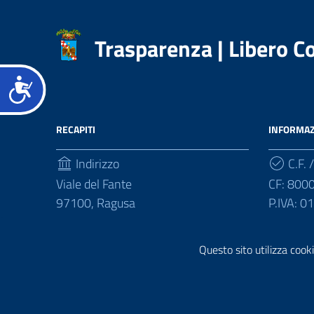
accessibilità.
Trasparenza | Libero 
Accessibilità
RECAPITI
INFORMAZ
Indirizzo
C.F. /
Viale del Fante
CF: 800
97100, Ragusa
P.IVA: 
Telefono
Questo sito utilizza cooki
(+39) 0932675111
Realizzazione e gestione informatica a cura di
Ergacom