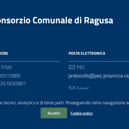
Consorzio Comunale di Ragusa
IONI
POSTA ELETTRONICA
 P.IVA
PEC
00010886
protocollo@pec.provincia.ra
01261830887
Email
urp@provincia.ragusa.it
e tecnici, analytics e di terze parti. Proseguendo nella navigazione acc
Accetto
Cookie policy