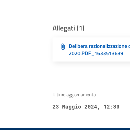
ai
non
vedenti
Allegati (1)
che
utilizzano
Delibera razionalizzazione 
uno
2020.PDF_1633513639
screen
reader;
Premi
Control-
F10
per
Ultimo aggiornamento
aprire
23 Maggio 2024, 12:30
un
menu
di