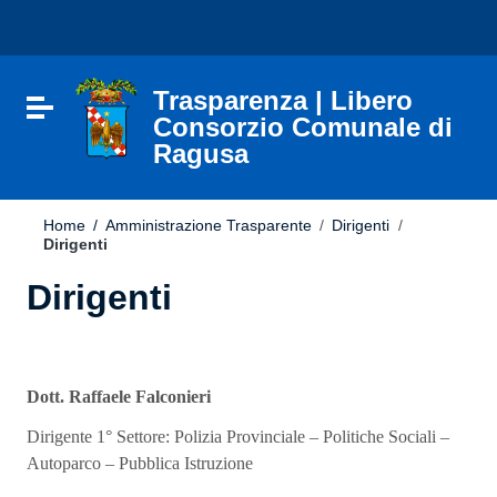
Vai ai contenuti
Nota:
Vai al menu di navigazione
questo
Vai al footer
sito
Web
include
Trasparenza | Libero
Attiva / disattiva la navigazione
un
Consorzio Comunale di
sistema
Ragusa
di
accessibilità.
Home
/
Amministrazione Trasparente
/
Dirigenti
/
Dirigenti
Dirigenti
Dott. Raffaele Falconieri
Dirigente 1° Settore: Polizia Provinciale – Politiche Sociali –
Autoparco – Pubblica Istruzione