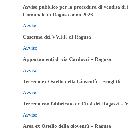
ai
Avviso pubblico per la procedura di vendita di
non
Comunale di Ragusa anno 2026
vedenti
Avviso
che
Caserma dei VV.FF. di Ragusa
utilizzano
uno
Avviso
screen
Appartamenti di via Carducci – Ragusa
reader;
Premi
Avviso
Control-
Terreno ex Ostello della Gioventù
– Scoglitti
F10
per
Avviso
aprire
Terreno con fabbricato ex Città dei Ragazzi – V
un
menu
Avviso
di
Area ex Ostello della gioventù – Ragusa